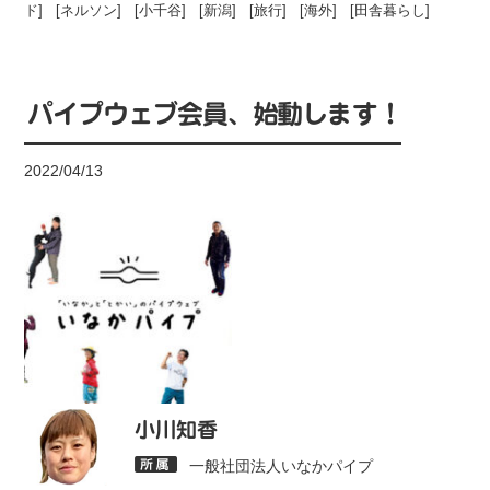
ド
] [
ネルソン
] [
小千谷
] [
新潟
] [
旅行
] [
海外
] [
田舎暮らし
]
パイプウェブ会員、始動します！
2022/04/13
小川知香
一般社団法人いなかパイプ