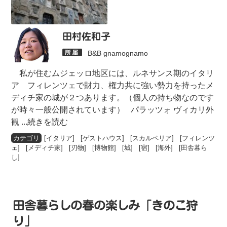
田村佐和子
B&B gnamognamo
私が住むムジェッロ地区には、ルネサンス期のイタリ
ア フィレンツェで財力、権力共に強い勢力を持ったメ
ディチ家の城が２つあります。（個人の持ち物なのです
が時々一般公開されています） パラッツォ ヴィカリ外
観
...続きを読む
[
イタリア
] [
ゲストハウス
] [
スカルペリア
] [
フィレンツ
ェ
] [
メディチ家
] [
刃物
] [
博物館
] [
城
] [
宿
] [
海外
] [
田舎暮ら
し
]
田舎暮らしの春の楽しみ「きのこ狩
り」