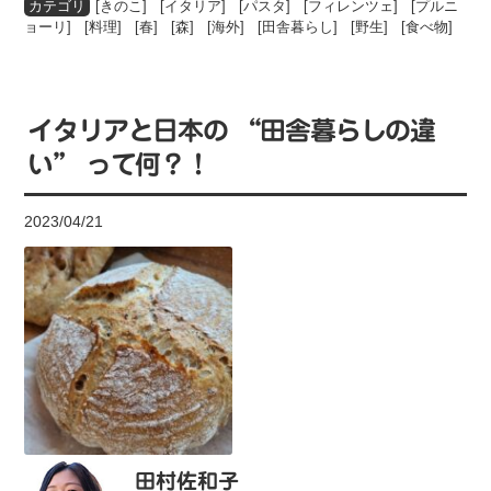
[
きのこ
] [
イタリア
] [
パスタ
] [
フィレンツェ
] [
プルニ
ョーリ
] [
料理
] [
春
] [
森
] [
海外
] [
田舎暮らし
] [
野生
] [
食べ物
]
イタリアと日本の “田舎暮らしの違
い” って何？！
2023/04/21
田村佐和子