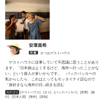
安澤真希
かつおゲストハウス
ゲストハウスに従事していて不思議に思うことがあり
ます。「日本旅はよくするけど、海外へ行ったことがな
い」という旅人が多いからです。 バックパッカーの
私からしたら、これはとってもモッタイナイ話なので
「旅好きなら海外の日
...続きを読む
[
ゲストハウス
] [
タイ
] [
バックパッカー
] [
世界
] [
旅
行
] [
日本人宿
] [
海外
] [
高知
]