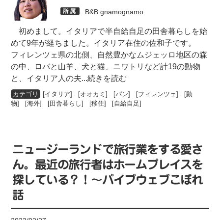
B&B gnamognamo
初めまして。イタリアで半自給自足の田舎暮らしを始
めて9年が経ちました。イタリア在住の佐和子です。
フィレンツェ県の北側、自然豊かなムジェッロ地区の森
の中、ロバと山羊、犬と猫、ニワトリなど計19の動物
と、イタリア人の夫
...続きを読む
[
イタリア
] [
オオカミ
] [
パン
] [
フィレンツェ
] [
動
物
] [
海外
] [
田舎暮らし
] [
移住
] [
自給自足
]
ニュージーランドで旅行業をする愛さ
ん。最近の旅行者はホームプレイスを
探している？！～パイプウェブこぼれ
話