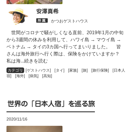
安澤真希
かつおゲストハウス
世間がコロナで騒がしくなる直前、2019年1月の中旬
から3週間の休みを利用して、ハワイ島 → マウイ島 →
ベトナム → タイの3カ国へ行ってまいりました。 皆
さんは海外旅行へ行く際は、保険をかけていますか？
私は海
...続きを読む
[
ゲストハウス
] [
タイ
] [
家族
] [
旅
] [
旅行保険
] [
日本人
宿
] [
海外
] [
病気
] [
高知
]
世界の「日本人宿」を巡る旅
2020/11/16