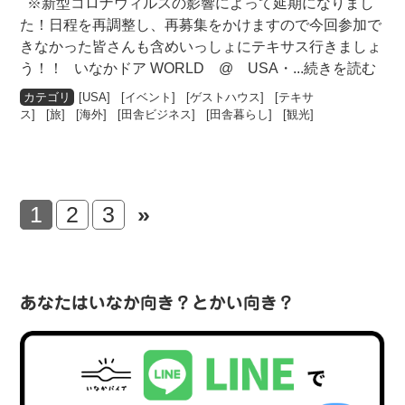
※新型コロナウィルスの影響によって延期になりまし
た！日程を再調整し、再募集をかけますので今回参加で
きなかった皆さんも含めいっしょにテキサス行きましょ
う！！ いなかドア WORLD @ USA・
...続きを読む
[
USA
] [
イベント
] [
ゲストハウス
] [
テキサ
ス
] [
旅
] [
海外
] [
田舎ビジネス
] [
田舎暮らし
] [
観光
]
1
2
3
»
あなたはいなか向き？とかい向き？