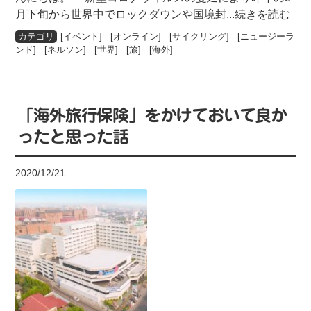
月下旬から世界中でロックダウンや国境封
...続きを読む
[
イベント
] [
オンライン
] [
サイクリング
] [
ニュージーラ
ンド
] [
ネルソン
] [
世界
] [
旅
] [
海外
]
「海外旅行保険」をかけておいて良か
ったと思った話
2020/12/21