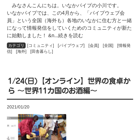
みなさんこんにちは。いなかパイプの小川です。
いなかパイプでは、この4月から、「パイプウェブ会
員」という全国（海外も）各地のいなかに住む方と一緒
になって情報発信をしていくためのコミュニティが新た
に始動しました！ &n
...続きを読む
[
コミュニティ
] [
パイプウェブ
] [
会員
] [
全国
] [
情報発
信
] [
海外
] [
田舎暮らし
]
1/24(日)【オンライン】世界の食卓か
ら ～世界11カ国のお酒編～
2021/01/20