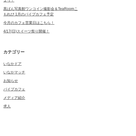
ょう！
黒ばん写真館ワンコイン撮影会＆TeaRoomこ
もれび 1月のパイプカフェ予定
今月のカフェ営業日はこちら！
4/17(日)スイーツ祭り開催！
カテゴリー
いなかドア
いなかマッチ
お知らせ
パイプカフェ
メディア紹介
求人