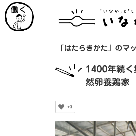
「はたらきかた」のマ
1400年続
然卵養鶏家
+3