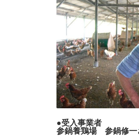
●受入事業者
参鍋養鶏場 参鍋修一