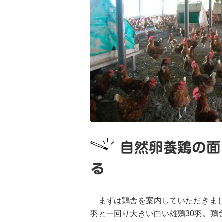
自然卵養鶏の面
る
まずは鶏舎を案内していただきまし
羽と一回り大きい白い雄鷄30羽。鶏