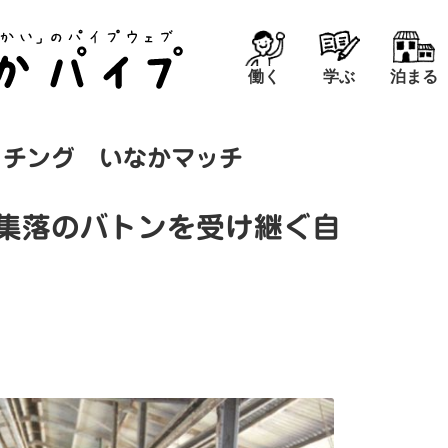
働く
学ぶ
泊まる
ッチング いなかマッチ
く集落のバトンを受け継ぐ自