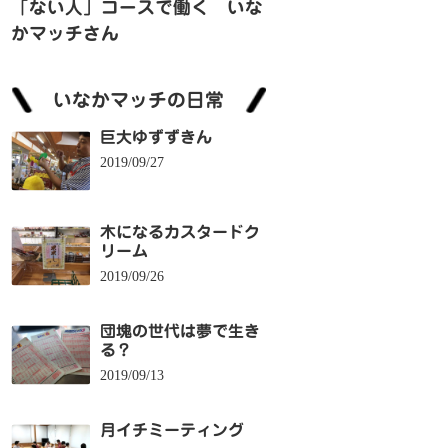
「ない人」コースで働く いな
かマッチさん
いなかマッチの日常
巨大ゆずずきん
2019/09/27
木になるカスタードク
リーム
2019/09/26
団塊の世代は夢で生き
る？
2019/09/13
月イチミーティング