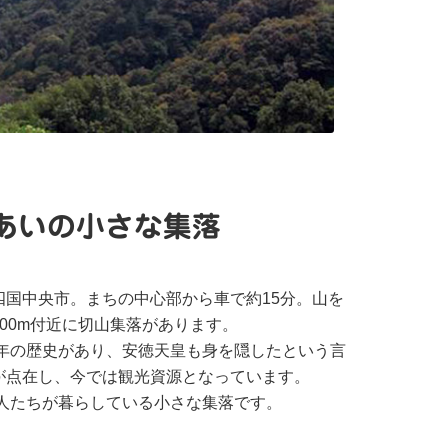
山あいの小さな集落
国中央市。まちの中心部から車で約15分。山を
00m付近に切山集落があります。
0年の歴史があり、安徳天皇も身を隠したという言
が点在し、今では観光資源となっています。
の人たちが暮らしている小さな集落です。