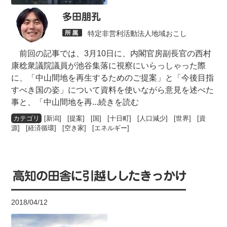
多田朋孔
特定非営利活動法人地域おこし
前回の記事では、3月10日に、内閣官房副長官の西村
康稔衆議院議員が池谷集落に視察にいらっしゃった際
に、「中山間地を再生するためのご提案」と「今後目指
すべき国の姿」について資料を使いながら意見を述べた
事と、「中山間地を再
...続きを読む
[
新潟
] [
提案
] [
国
] [
十日町
] [
人口減少
] [
世界
] [
資
源
] [
経済循環
] [
空き家
] [
エネルギー
]
高知の田舎に引越ししたきっかけ
2018/04/12