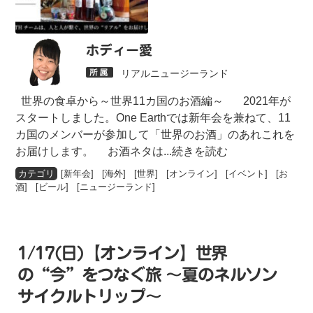
ホディー愛
リアルニュージーランド
世界の食卓から～世界11カ国のお酒編～ 2021年が
スタートしました。One Earthでは新年会を兼ねて、11
カ国のメンバーが参加して「世界のお酒」のあれこれを
お届けします。 お酒ネタは
...続きを読む
[
新年会
] [
海外
] [
世界
] [
オンライン
] [
イベント
] [
お
酒
] [
ビール
] [
ニュージーランド
]
1/17(日)【オンライン】世界
の“今”をつなぐ旅 ～夏のネルソン
サイクルトリップ～