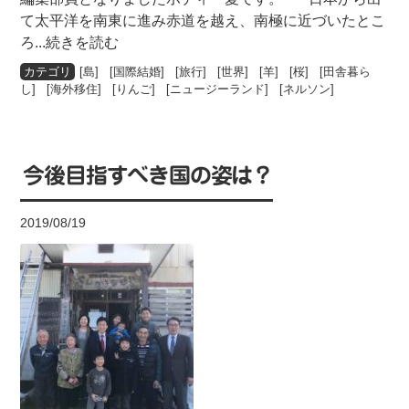
て太平洋を南東に進み赤道を越え、南極に近づいたとこ
ろ
...続きを読む
[
島
] [
国際結婚
] [
旅行
] [
世界
] [
羊
] [
桜
] [
田舎暮ら
し
] [
海外移住
] [
りんご
] [
ニュージーランド
] [
ネルソン
]
今後目指すべき国の姿は？
2019/08/19