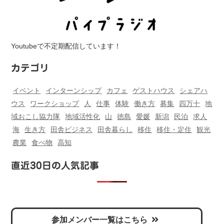
Youtubeで不定期配信しています！
カテゴリ
イベント
インターンシップ
カフェ
ゲストハウス
シェアハ
ウス
ワークショップ
人
仕事
体験
働き方
募集
四万十
地
域おこし協力隊
地域活性化
山
徳島
愛媛
新潟
民泊
求人
海
生き方
田舎ビジネス
田舎暮らし
移住
移住・定住
観光
農業
食べ物
高知
直近30日の人気記事
参加メンバー一覧はこちら