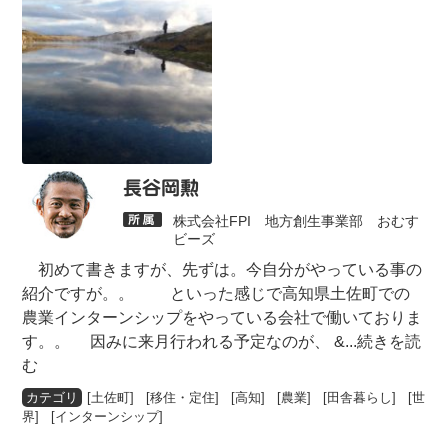
長谷岡勲
株式会社FPI 地方創生事業部 おむす
ビーズ
初めて書きますが、先ずは。今自分がやっている事の
紹介ですが。。 といった感じで高知県土佐町での
農業インターンシップをやっている会社で働いておりま
す。。 因みに来月行われる予定なのが、 &
...続きを読
む
[
土佐町
] [
移住・定住
] [
高知
] [
農業
] [
田舎暮らし
] [
世
界
] [
インターンシップ
]