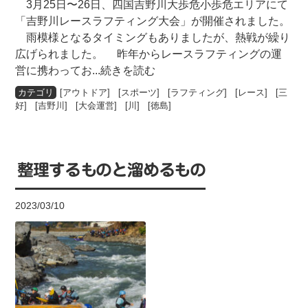
3月25日〜26日、四国吉野川大歩危小歩危エリアにて
「吉野川レースラフティング大会」が開催されました。
雨模様となるタイミングもありましたが、熱戦が繰り
広げられました。 昨年からレースラフティングの運
営に携わってお
...続きを読む
[
アウトドア
] [
スポーツ
] [
ラフティング
] [
レース
] [
三
好
] [
吉野川
] [
大会運営
] [
川
] [
徳島
]
整理するものと溜めるもの
2023/03/10