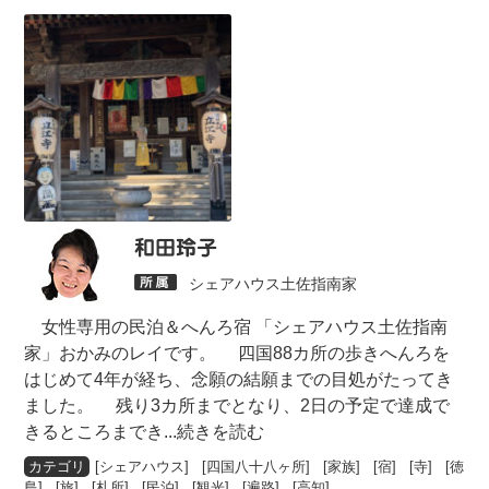
和田玲子
シェアハウス土佐指南家
女性専用の民泊＆へんろ宿 「シェアハウス土佐指南
家」おかみのレイです。 四国88カ所の歩きへんろを
はじめて4年が経ち、念願の結願までの目処がたってき
ました。 残り3カ所までとなり、2日の予定で達成で
きるところまでき
...続きを読む
[
シェアハウス
] [
四国八十八ヶ所
] [
家族
] [
宿
] [
寺
] [
徳
島
] [
旅
] [
札所
] [
民泊
] [
観光
] [
遍路
] [
高知
]