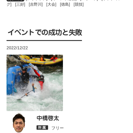
グ
] [
三好
] [
吉野川
] [
大会
] [
徳島
] [
競技
]
イベントでの成功と失敗
2022/12/22
中橋啓太
フリー