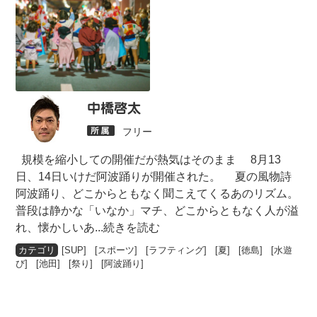
中橋啓太
フリー
規模を縮小しての開催だが熱気はそのまま 8月13
日、14日いけだ阿波踊りが開催された。 夏の風物詩
阿波踊り、どこからともなく聞こえてくるあのリズム。
普段は静かな「いなか」マチ、どこからともなく人が溢
れ、懐かしいあ
...続きを読む
[
SUP
] [
スポーツ
] [
ラフティング
] [
夏
] [
徳島
] [
水遊
び
] [
池田
] [
祭り
] [
阿波踊り
]