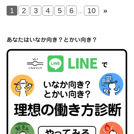
1
2
3
4
5
6
10
»
…
あなたはいなか向き？とかい向き？