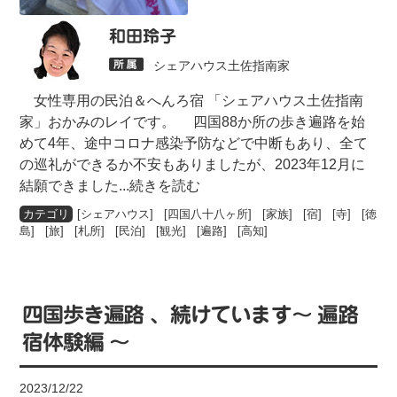
和田玲子
シェアハウス土佐指南家
女性専用の民泊＆へんろ宿 「シェアハウス土佐指南
家」おかみのレイです。 四国88か所の歩き遍路を始
めて4年、途中コロナ感染予防などで中断もあり、全て
の巡礼ができるか不安もありましたが、2023年12月に
結願できました
...続きを読む
[
シェアハウス
] [
四国八十八ヶ所
] [
家族
] [
宿
] [
寺
] [
徳
島
] [
旅
] [
札所
] [
民泊
] [
観光
] [
遍路
] [
高知
]
四国歩き遍路 、続けています〜 遍路
宿体験編 〜
2023/12/22