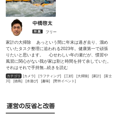
中橋啓太
フリー
家計の大掃除 あっという間に年末は過ぎ去り、溜め
ていたタスク整理に追われる2023年。健康第一で頑張
りたいと思います。 心せわしい年の瀬だが、慣習や
風習に関心がない我が家は割と時間を持て余していた。
それはそれで手持無
...続きを読む
[
カメラ
] [
ラフティング
] [
三好
] [
大掃除
] [
家計
] [
富士
川
] [
徳島
] [
水遊び
] [
趣味
] [
野外イベント
]
運営の反省と改善