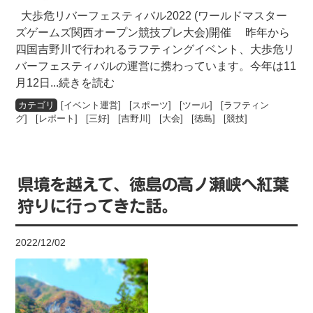
大歩危リバーフェスティバル2022 (ワールドマスター
ズゲームズ関西オープン競技プレ大会)開催 昨年から
四国吉野川で行われるラフティングイベント、大歩危リ
バーフェスティバルの運営に携わっています。今年は11
月12日
...続きを読む
[
イベント運営
] [
スポーツ
] [
ツール
] [
ラフティン
グ
] [
レポート
] [
三好
] [
吉野川
] [
大会
] [
徳島
] [
競技
]
県境を越えて、徳島の高ノ瀬峡へ紅葉
狩りに行ってきた話。
2022/12/02