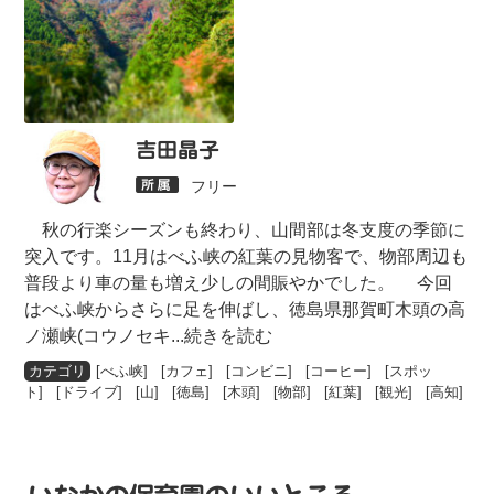
吉田晶子
フリー
秋の行楽シーズンも終わり、山間部は冬支度の季節に
突入です。11月はべふ峡の紅葉の見物客で、物部周辺も
普段より車の量も増え少しの間賑やかでした。 今回
はべふ峡からさらに足を伸ばし、徳島県那賀町木頭の高
ノ瀬峡(コウノセキ
...続きを読む
[
べふ峡
] [
カフェ
] [
コンビニ
] [
コーヒー
] [
スポッ
ト
] [
ドライブ
] [
山
] [
徳島
] [
木頭
] [
物部
] [
紅葉
] [
観光
] [
高知
]