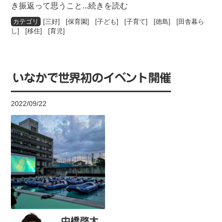
き振返って思うこと
...続きを読む
[
三好
] [
保育園
] [
子ども
] [
子育て
] [
徳島
] [
田舎暮ら
し
] [
移住
] [
育児
]
いなかで世界初のイベント開催
2022/09/22
中橋啓太