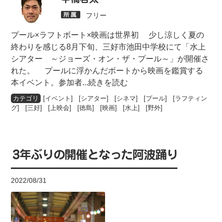
フリー
プール×ラフトボート×映画は世界初 少し涼しく夏の
終わりを感じる8月下旬、三好市池田中学校にて「水上
シアター ～ジョーズ・オン・ザ・プール～」が開催さ
れた。 プールに浮かんだボートから映画を鑑賞する
本イベント。参加者
...続きを読む
[
イベント
] [
シアター
] [
シネマ
] [
プール
] [
ラフティン
グ
] [
三好
] [
上映会
] [
徳島
] [
映画
] [
水上
] [
野外
]
3年ぶりの開催となった阿波踊り
2022/08/31