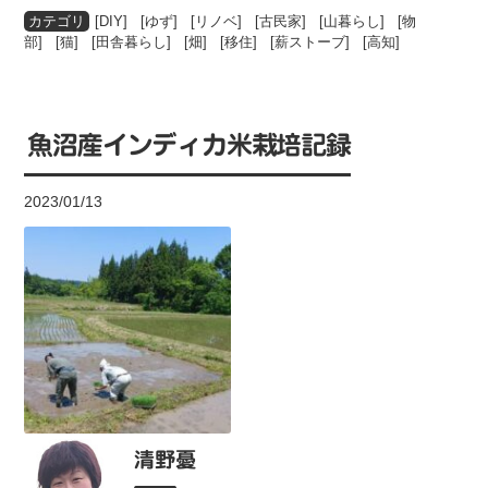
[
DIY
] [
ゆず
] [
リノベ
] [
古民家
] [
山暮らし
] [
物
部
] [
猫
] [
田舎暮らし
] [
畑
] [
移住
] [
薪ストーブ
] [
高知
]
魚沼産インディカ米栽培記録
2023/01/13
清野憂