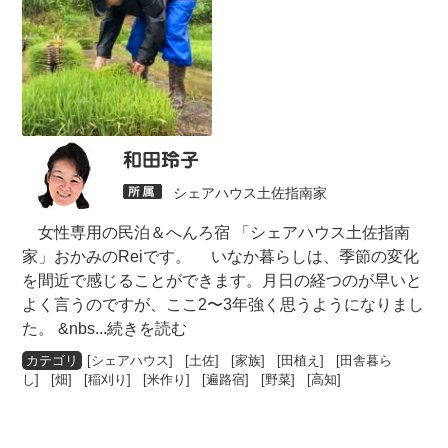
和田玲子
シェアハウス土佐指南家
女性専用の民泊＆へんろ宿 「シェアハウス土佐指南
家」おかみのReiです。 いなか暮らしは、季節の変化
を間近で感じることができます。月日の経つのが早いと
よく言うのですが、ここ2〜3年強く思うようになりまし
た。 &nbs
...続きを読む
[
シェアハウス
] [
土佐
] [
家族
] [
田植え
] [
田舎暮ら
し
] [
畑
] [
稲刈り
] [
米作り
] [
遍路宿
] [
野菜
] [
高知
]