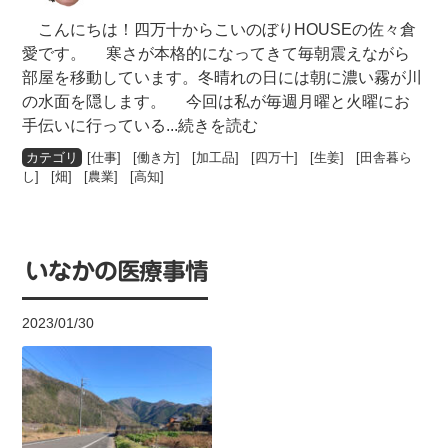
こんにちは！四万十からこいのぼりHOUSEの佐々倉
愛です。 寒さが本格的になってきて毎朝震えながら
部屋を移動しています。冬晴れの日には朝に濃い霧が川
の水面を隠します。 今回は私が毎週月曜と火曜にお
手伝いに行っている
...続きを読む
[
仕事
] [
働き方
] [
加工品
] [
四万十
] [
生姜
] [
田舎暮ら
し
] [
畑
] [
農業
] [
高知
]
いなかの医療事情
2023/01/30