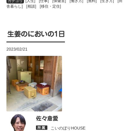
[
人生
] [
仕事
] [
保健室
] [
働き方
] [
無料
] [
生き方
] [
田
舎暮らし
] [
相談
] [
移住・定住
]
生姜のにおいの1日
2023/02/21
佐々倉愛
こいのぼりHOUSE