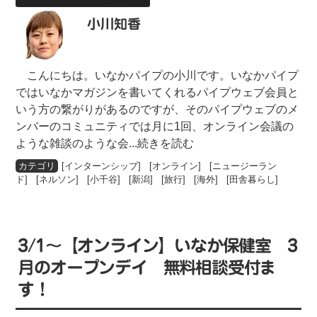
小川知香
こんにちは。いなかパイプの小川です。いなかパイプ
ではいなかマガジンを書いてくれるパイプウェブ会員と
いう方の繋がりがあるのですが、そのパイプウェブのメ
ンバーのコミュニティでは月に1回、オンライン会議の
ような雑談のような会
...続きを読む
[
インターンシップ
] [
オンライン
] [
ニュージーラン
ド
] [
ネルソン
] [
小千谷
] [
新潟
] [
旅行
] [
海外
] [
田舎暮らし
]
3/1〜【オンライン】いなか保健室 3
月のオープンデイ 無料相談受付ま
す！