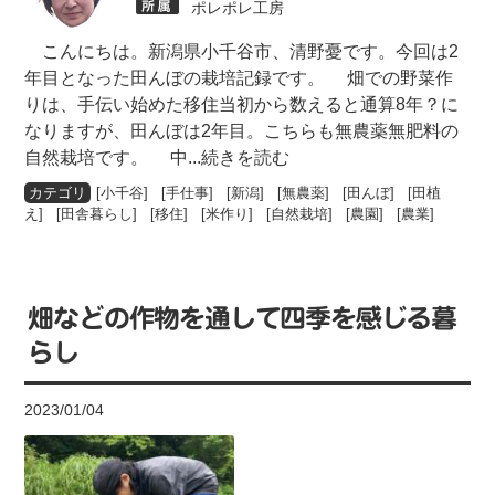
ポレポレ工房
こんにちは。新潟県小千谷市、清野憂です。今回は2
年目となった田んぼの栽培記録です。 畑での野菜作
りは、手伝い始めた移住当初から数えると通算8年？に
なりますが、田んぼは2年目。こちらも無農薬無肥料の
自然栽培です。 中
...続きを読む
[
小千谷
] [
手仕事
] [
新潟
] [
無農薬
] [
田んぼ
] [
田植
え
] [
田舎暮らし
] [
移住
] [
米作り
] [
自然栽培
] [
農園
] [
農業
]
畑などの作物を通して四季を感じる暮
らし
2023/01/04