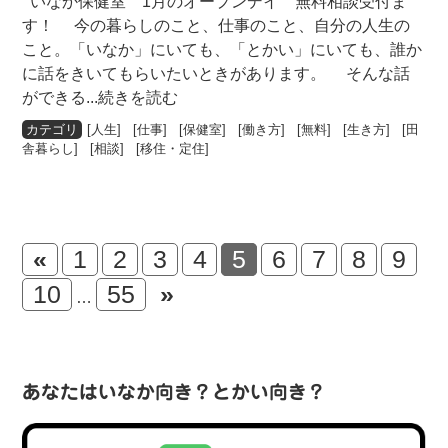
いなか保健室 1月のオープンデイ 無料相談受付ま
す！ 今の暮らしのこと、仕事のこと、自分の人生の
こと。「いなか」にいても、「とかい」にいても、誰か
に話をきいてもらいたいときがあります。 そんな話
ができる
...続きを読む
[
人生
] [
仕事
] [
保健室
] [
働き方
] [
無料
] [
生き方
] [
田
舎暮らし
] [
相談
] [
移住・定住
]
«
1
2
3
4
5
6
7
8
9
10
55
»
…
あなたはいなか向き？とかい向き？