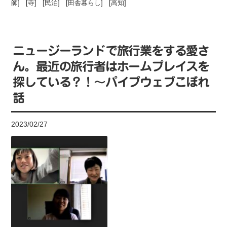
師
] [
寺
] [
民泊
] [
田舎暮らし
] [
高知
]
ニュージーランドで旅行業をする愛さ
ん。最近の旅行者はホームプレイスを
探している？！～パイプウェブこぼれ
話
2023/02/27