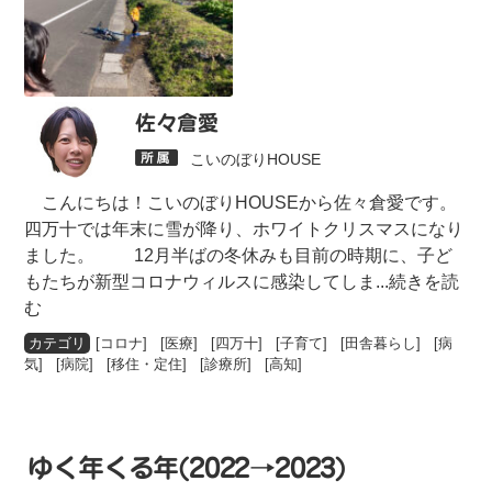
佐々倉愛
こいのぼりHOUSE
こんにちは！こいのぼりHOUSEから佐々倉愛です。
四万十では年末に雪が降り、ホワイトクリスマスになり
ました。 12月半ばの冬休みも目前の時期に、子ど
もたちが新型コロナウィルスに感染してしま
...続きを読
む
[
コロナ
] [
医療
] [
四万十
] [
子育て
] [
田舎暮らし
] [
病
気
] [
病院
] [
移住・定住
] [
診療所
] [
高知
]
ゆく年くる年(2022→2023)